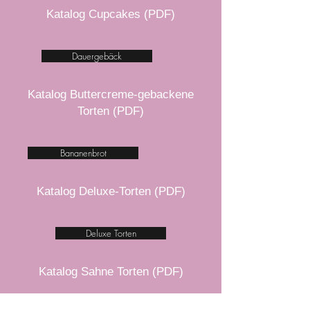
Katalog Cupcakes (PDF)
Dauergebäck
Katalog Buttercreme-gebackene
Torten (PDF)
Bananenbrot
Katalog Deluxe-Torten (PDF)
Deluxe Torten
Katalog Sahne Torten (PDF)