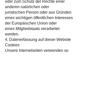
oder zum Schutz der Rechte einer
anderen natürlichen oder
juristischen Person oder aus Gründen
eines wichtigen öffentlichen Interesses
der Europäischen Union oder
eines Mitgliedstaats verarbeitet
werden.
4. Datenerfassung auf dieser Website
Cookies
Unsere Internetseiten verwenden so
genannte „Cookies“. Cookies sind
kleine Datenpakete und richten auf
Ihrem Endgerät keinen Schaden an.
Sie werden entweder vorübergehend
für die Dauer einer Sitzung
(Session-Cookies) oder dauerhaft
(permanente Cookies) auf Ihrem
Endgerät gespeichert. Session-
Cookies
werden nach Ende Ihres Besuchs
automatisch gelöscht. Permanente