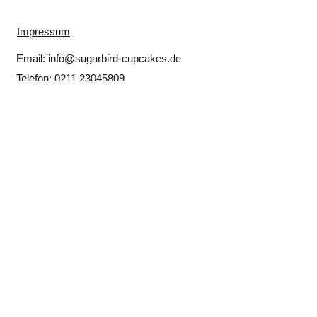
Impressum
Email:
info@sugarbird-cupcakes.de
Telefon:
0211 23045809
Backstube:
Matthias Erzberger Straße 17
40597 Düsseldorf
Coffeehouse Dormagen:
​Klosterstraße 17, 41540 Dormagen
© 2024 Sugarbird Cupcakes