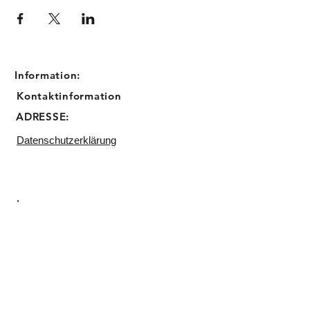
Information:
Kontaktinformation
ADRESSE:
Datenschutzerklärung
Impressum
Email:
info@sugarbird-cupcakes.de
Telefon:
0211 23045809
Backstube:
Matthias Erzberger Straße 17