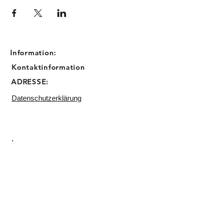
Information:
Kontaktinformation
ADRESSE:
Datenschutzerklärung
Impressum
Email:
info@sugarbird-cupcakes.de
Telefon:
0211 23045809
Backstube:
Matthias Erzberger Straße 17