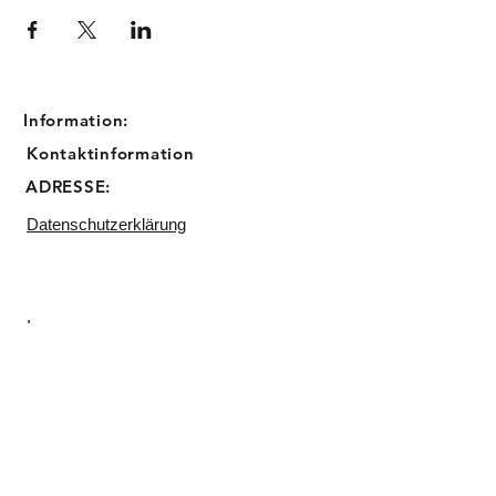
Information:
Kontaktinformation
ADRESSE:
Datenschutzerklärung
Impressum
Email:
info@sugarbird-cupcakes.de
Telefon:
0211 23045809
Backstube:
Matthias Erzberger Straße 17