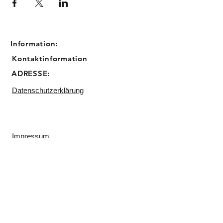
Information:
Kontaktinformation
ADRESSE:
Datenschutzerklärung
Impressum
Email:
info@sugarbird-cupcakes.de
Telefon:
0211 23045809
Backstube:
Matthias Erzberger Straße 17
40597 Düsseldorf