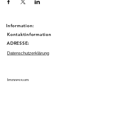
Information:
Kontaktinformation
ADRESSE:
Datenschutzerklärung
Impressum
Email:
info@sugarbird-cupcakes.de
Telefon:
0211 23045809
Backstube:
Matthias Erzberger Straße 17
40597 Düsseldorf