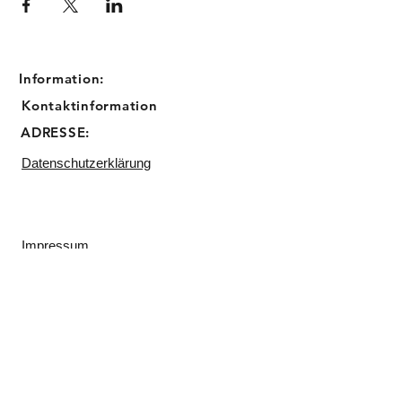
Information:
Kontaktinformation
ADRESSE:
Datenschutzerklärung
Impressum
Email:
info@sugarbird-cupcakes.de
Telefon:
0211 23045809
Backstube:
Matthias Erzberger Straße 17
40597 Düsseldorf